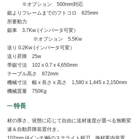
※オプション 500mm対応
鋸よりフレームまでのフトコロ 625mm
所要動力
鋸車 3.7Kw (インバータ可変）
※オプション 5.5Kw
送り 0.2Kw (インバータ可変）
送り昇降 25w
帯鋸寸法 102 x 0.7 x 4,650mm
テーブル高さ 872mm
機械寸法 幅 x 長さ x 高さ 1,580 x 1,445 x 2,150mm
機械質量 750Kg
特長
材の厚さ、状態に応じて自由に送材速度が選べる無断変
速＆自動昇降装置付き。
102mm (4インチ)幅のステライト鋸刃、挽材案内装置、