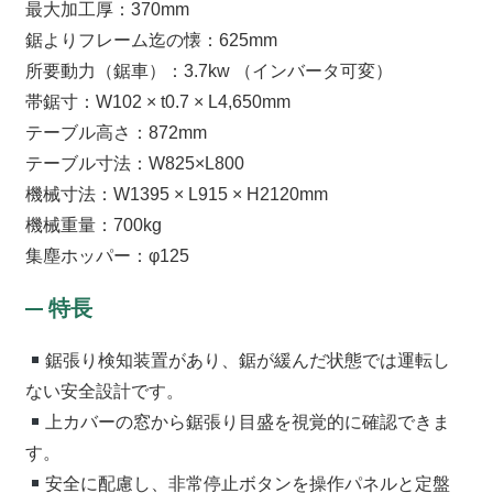
最大加工厚：370mm
鋸よりフレーム迄の懐：625mm
所要動力（鋸車）：3.7kw （インバータ可変）
帯鋸寸：W102 × t0.7 × L4,650mm
テーブル高さ：872mm
テーブル寸法：W825×L800
機械寸法：W1395 × L915 × H2120mm
機械重量：700kg
集塵ホッパー：φ125
特長
鋸張り検知装置があり、鋸が緩んだ状態では運転し
ない安全設計です。
上カバーの窓から鋸張り目盛を視覚的に確認できま
す。
安全に配慮し、非常停止ボタンを操作パネルと定盤