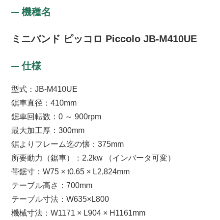
機種名
ミニバンド ピッコロ Piccolo JB-M410UE
仕様
型式：JB-M410UE
鋸車直径：410mm
鋸車回転数：0 ～ 900rpm
最大加工厚：300mm
鋸よりフレーム迄の懐：375mm
所要動力（鋸車）：2.2kw （インバータ可変）
帯鋸寸：W75 × t0.65 × L2,824mm
テーブル高さ：700mm
テーブル寸法：W635×L800
機械寸法：W1171 × L904 × H1161mm