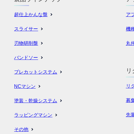
超仕上かんな盤
ア
スライサー
機
刃物研削盤
丸
バンドソー
リ
プレカットシステム
リ
NCマシン
募
塗装・乾燥システム
先
ラッピングマシン
その他